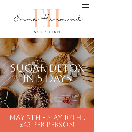
SUGAR DETOX
IN 5 DAYS
May 5th - May 10th .
£45 per person