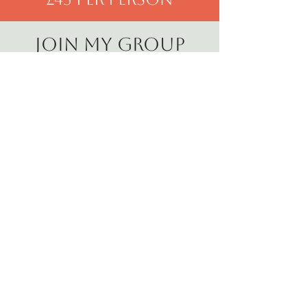
JOIN MY GROUP
PROGRAMME
Lorem ipsum dolor sit amet,
consectetur adipiscing elit, sed do
eiusmod tempor incididunt ut labore
et dolore magna aliqua. Ut enim ad
minim veniam, quis nostrud
exercitation ullamco laboris nisi ut
aliquip ex ea commodo consequat.
Duis aute irure dolor in reprehenderit
in voluptate velit esse cillum dolore
eu fugiat nulla pariatur. Excepteur sint
occaecat cupidatat non proident,
sunt in culpa qui officia deserunt
mollit anim id est laborum.